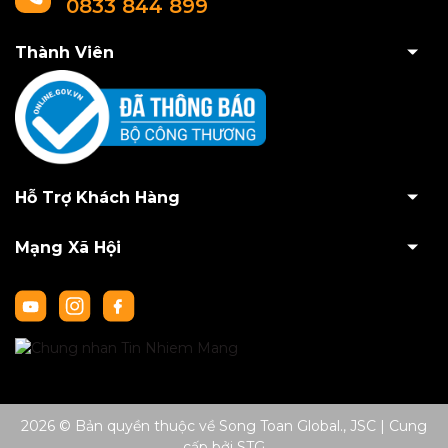
0833 844 899
Thành Viên
Hỗ Trợ Khách Hàng
Mạng Xã Hội
2026 © Bản quyền thuộc về Song Toan Global., JSC
|
Cung
cấp bởi
STG