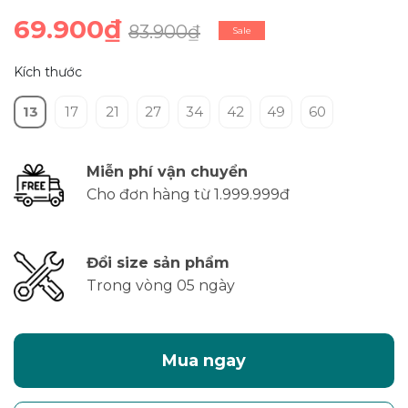
69.900₫
83.900₫
Sale
Kích thước
13
17
21
27
34
42
49
60
Miễn phí vận chuyển
Cho đơn hàng từ 1.999.999đ
Đổi size sản phẩm
Trong vòng 05 ngày
Mua ngay