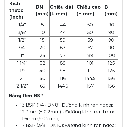
Kích
DN
Chiều dài
Chiều cao
B
thước
(mm)
(L mm)
(H mm)
(mm)
(inch)
1/4"
8
44
50
90
3/8"
10
44
50
90
1/2"
15
59
59
90
3/4"
20
67
67
90
1"
25
77
89
100
1 1/4"
32
89
101
125
1 1/2"
40
98
111
125
2"
50
116
144.5
156
2 1/2"
65
144.5
157
156
Bảng Ren BSP
13 BSP (1/4 - DN8): Đường kính ren ngoài:
12.7mm (± 0.2mm) - Đường kính ren trong:
11.6mm (± 0.2mm)
17 BSP (3/8 - DN10): Đường kính ren ngoài: