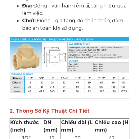
Đĩa:
Đồng - vận hành êm ái, tăng hiệu quả
làm việc.
Chốt:
Đồng - gia tăng độ chắc chắn, đảm
bảo an toàn khi sử dụng.
2. Thông Số Kỹ Thuật Chi Tiết
Kích thước
DN
Chiều dài (L
Chiều cao (H
(inch)
(mm)
mm)
mm)
1/2"
15
39
42