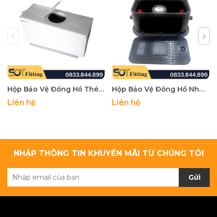
Hộp Bảo Vệ Đồng Hồ Thép MD - Water Meter Box, Mh Brand, Made Of Steel
Hộp Bảo Vệ Đồng Hồ Nhựa MH - Water Meter Box, Made Of PP Plastic
Liên hệ
Liên hệ
NHẬP THÔNG TIN KHUYẾN MÃI TỪ CHÚNG TÔI
Gửi