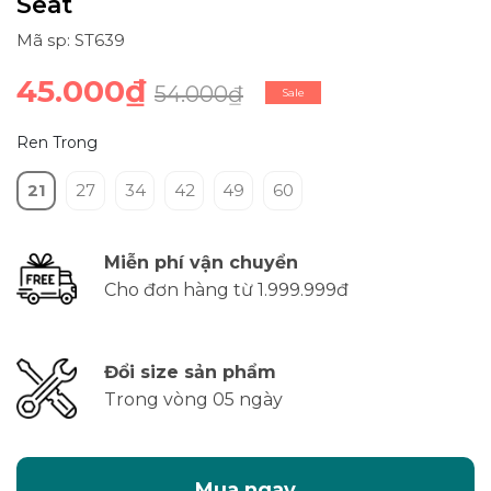
Seat
Mã sp: ST639
45.000₫
54.000₫
Sale
Ren Trong
21
27
34
42
49
60
Miễn phí vận chuyển
Cho đơn hàng từ 1.999.999đ
Đổi size sản phẩm
Trong vòng 05 ngày
Mua ngay