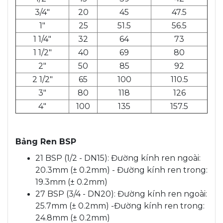
3/4"
20
45
47.5
1"
25
51.5
56.5
1 1/4"
32
64
73
1 1/2"
40
69
80
2"
50
85
92
2 1/2"
65
100
110.5
3"
80
118
126
4"
100
135
157.5
Bảng Ren BSP
21 BSP (1/2 - DN15): Đường kính ren ngoài:
20.3mm (± 0.2mm) - Đường kính ren trong:
19.3mm (± 0.2mm)
27 BSP (3/4 - DN20): Đường kính ren ngoài:
25.7mm (± 0.2mm) -Đường kính ren trong:
24.8mm (± 0.2mm)