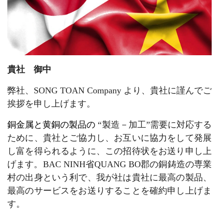
貴社 御中
弊社、SONG TOAN Company より、貴社に謹んでご
挨拶を申し上げます。
銅金属と黄銅の製品の
“製造－加工”需要に対応する
ために、貴社とご協力し、お互いに協力をして発展
し富を得られるように、この招待状をお送り申し上
げます。BAC NINH省QUANG BO郡の銅鋳造の専業
村の出身という利で、我が社は貴社に最高の製品、
最高のサービスをお送りすることを確約申し上げま
す。