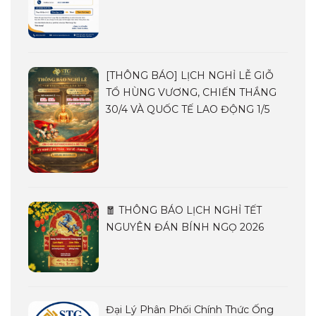
[THÔNG BÁO] LỊCH NGHỈ LỄ GIỖ
TỔ HÙNG VƯƠNG, CHIẾN THẮNG
30/4 VÀ QUỐC TẾ LAO ĐỘNG 1/5
🧧 THÔNG BÁO LỊCH NGHỈ TẾT
NGUYÊN ĐÁN BÍNH NGỌ 2026
Đại Lý Phân Phối Chính Thức Ống