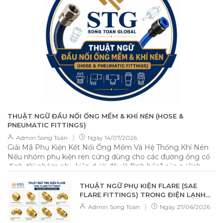
THUẬT NGỮ ĐẦU NỐI ỐNG MỀM & KHÍ NÉN (HOSE &
PNEUMATIC FITTINGS)
|
Admin Song Toàn
Ngày
14/07/2026
Giải Mã Phụ Kiện Kết Nối Ống Mềm Và Hệ Thống Khí Nén
Nếu nhóm phụ kiện ren cứng dùng cho các đường ống cố
định, thì nhóm phụ kiện dưới đây là "linh hồn" của sự linh
hoạt, cho phép kết nối các loại ống nhựa PU, PVC, cao su
một cách nhanh chóng và hiệu quả. 📌 Tổng quan Nhóm
THUẬT NGỮ PHỤ KIỆN FLARE (SAE
phụ kiện này được thiết kế để kết nối ống mềm (Flexible
FLARE FITTINGS) TRONG ĐIỆN LẠNH
Hose). Đặc điểm nhận dạng tiêu biểu nhất chính là phần
VÀ GAS
|
Admin Song Toàn
Ngày
27/06/2026
đuôi chuột (Barbed) — các gờ nổi hình xương cá giúp bám
chặt vào lòng trong của ống, ngăn chặn việc tuột ống dưới