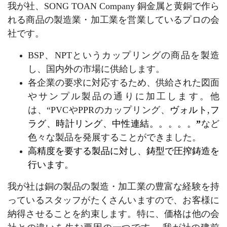
我が社、SONG TOAN Company 銅金属と黄銅で作ら
れる商品の製造業・加工業を営業しているプロの会
社です。
BSP、NPTというカップリングの商品を製造
し、国内外の市場に供給します。
各企業の要求に対応するため、供給された図面
やサンプル製品の通りに加工します。他
は、“PVCやPPRのカップリング、
ヴォルト,フ
ラグ、時計リング、中性連結。。。。。
”
など
色々な製品を発展することができました。
高精度を要する製品に対し、鋳型で圧搾鋳造を
行います。
我が社は銅の製品の製造・加工業の豊富な経験を持
っているスタッフがたくさんいますので、お客様に
納得させることを約束します。特に、価格は他の会