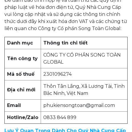
Để đảm bảo tính hợp lệ và tuân thủ các quy định
pháp luật về hóa đơn điện tử, Quý Nhà Cung Cấp
vui lòng cập nhật và sử dụng các thông tin chính
thức dưới đây khi xuất hóa đơn VAT và các chứng từ
liên quan cho Công ty Cổ phần Song Toàn Global:
Danh mục
Thông tin chi tiết
CÔNG TY CỔ PHẦN SONG TOÀN
Tên công ty
GLOBAL
Mã số thuế
2301096274
Thôn Tân Lãng, Xã Lương Tài, Tỉnh
Địa chỉ mới
Bắc Ninh, Việt Nam
Email
phukiensongtoan@gmail.com
Hotline/Zalo
0833 844 899
Lưu Ý Quan Trọng Dành Cho Quý Nhà Cung Cấp