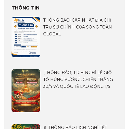
THÔNG TIN
THÔNG BÁO: CẬP NHẬT ĐỊA CHỈ
TRỤ SỞ CHÍNH CỦA SONG TOÀN
GLOBAL
[THÔNG BÁO] LỊCH NGHỈ LỄ GIỖ
TỔ HÙNG VƯƠNG, CHIẾN THẮNG
30/4 VÀ QUỐC TẾ LAO ĐỘNG 1/5
🧧 THÔNG BÁO LỊCH NGHỈ TẾT