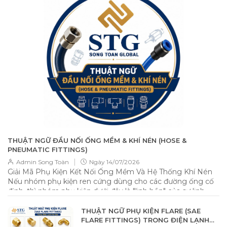
THUẬT NGỮ ĐẦU NỐI ỐNG MỀM & KHÍ NÉN (HOSE &
PNEUMATIC FITTINGS)
|
Admin Song Toàn
Ngày
14/07/2026
Giải Mã Phụ Kiện Kết Nối Ống Mềm Và Hệ Thống Khí Nén
Nếu nhóm phụ kiện ren cứng dùng cho các đường ống cố
định, thì nhóm phụ kiện dưới đây là "linh hồn" của sự linh
hoạt, cho phép kết nối các loại ống nhựa PU, PVC, cao su
một cách nhanh chóng và hiệu quả. 📌 Tổng quan Nhóm
THUẬT NGỮ PHỤ KIỆN FLARE (SAE
phụ kiện này được thiết kế để kết nối ống mềm (Flexible
FLARE FITTINGS) TRONG ĐIỆN LẠNH