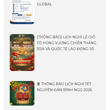
GLOBAL
[THÔNG BÁO] LỊCH NGHỈ LỄ GIỖ
TỔ HÙNG VƯƠNG, CHIẾN THẮNG
30/4 VÀ QUỐC TẾ LAO ĐỘNG 1/5
🧧 THÔNG BÁO LỊCH NGHỈ TẾT
NGUYÊN ĐÁN BÍNH NGỌ 2026