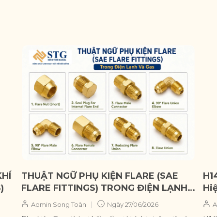
KHÍ
THUẬT NGỮ PHỤ KIỆN FLARE (SAE
H1
)
FLARE FITTINGS) TRONG ĐIỆN LẠNH
Hi
VÀ GAS
Lật
|
Admin Song Toàn
Ngày
27/06/2026
A