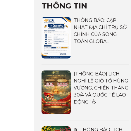
THÔNG TIN
THÔNG BÁO: CẬP
NHẬT ĐỊA CHỈ TRỤ SỞ
CHÍNH CỦA SONG
TOÀN GLOBAL
[THÔNG BÁO] LỊCH
NGHỈ LỄ GIỖ TỔ HÙNG
VƯƠNG, CHIẾN THẮNG
30/4 VÀ QUỐC TẾ LAO
ĐỘNG 1/5
🧧 THÔNG BÁO LỊCH