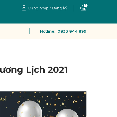
0
Đăng nhập
/
Đăng ký
Hotline:
0833 844 899
ương Lịch 2021