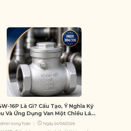
4W-16P Là Gì? Cấu Tạo, Ý Nghĩa Ký
ệu Và Ứng Dụng Van Một Chiều Lá
 Inox
|
dmin Song Toàn
Ngày
24/06/2026