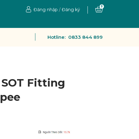
0
Đăng nhập
/
Đăng ký
Hotline:
0833 844 899
SOT Fitting
opee