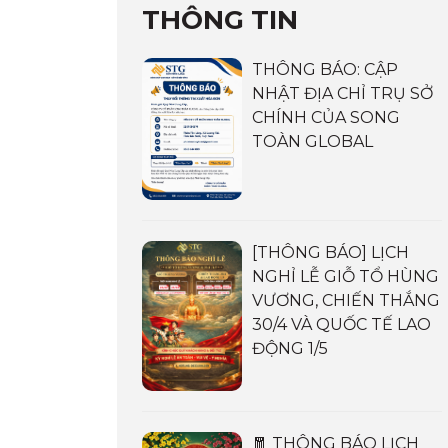
THÔNG TIN
THÔNG BÁO: CẬP
NHẬT ĐỊA CHỈ TRỤ SỞ
CHÍNH CỦA SONG
TOÀN GLOBAL
[THÔNG BÁO] LỊCH
NGHỈ LỄ GIỖ TỔ HÙNG
VƯƠNG, CHIẾN THẮNG
30/4 VÀ QUỐC TẾ LAO
ĐỘNG 1/5
🧧 THÔNG BÁO LỊCH