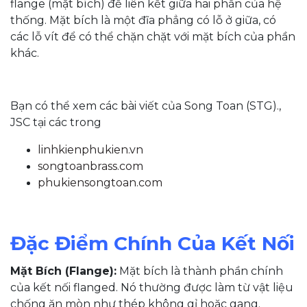
flange (mặt bích) để liên kết giữa hai phần của hệ
thống. Mặt bích là một đĩa phẳng có lỗ ở giữa, có
các lỗ vít để có thể chặn chặt với mặt bích của phần
khác.
Bạn có thể xem các bài viết của Song Toan (STG).,
JSC tại các trong
linhkienphukien.vn
songtoanbrass.com
phukiensongtoan.com
Đặc Điểm Chính Của Kết Nối
Mặt Bích (Flange):
Mặt bích là thành phần chính
của kết nối flanged. Nó thường được làm từ vật liệu
chống ăn mòn như thép không gỉ hoặc gang.