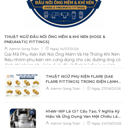
THUẬT NGỮ ĐẦU NỐI ỐNG MỀM & KHÍ NÉN (HOSE &
PNEUMATIC FITTINGS)
|
Admin Song Toàn
Ngày
14/07/2026
Giải Mã Phụ Kiện Kết Nối Ống Mềm Và Hệ Thống Khí Nén
Nếu nhóm phụ kiện ren cứng dùng cho các đường ống cố
định, thì nhóm phụ kiện dưới đây là "linh hồn" của sự linh
hoạt, cho phép kết nối các loại ống nhựa PU, PVC, cao su
một cách nhanh chóng và hiệu quả. 📌 Tổng quan Nhóm
THUẬT NGỮ PHỤ KIỆN FLARE (SAE
phụ kiện này được thiết kế để kết nối ống mềm (Flexible
FLARE FITTINGS) TRONG ĐIỆN LẠNH
Hose). Đặc điểm nhận dạng tiêu biểu nhất chính là phần
VÀ GAS
|
Admin Song Toàn
Ngày
27/06/2026
đuôi chuột (Barbed) — các gờ nổi hình xương cá giúp bám
chặt vào lòng trong của ống, ngăn chặn việc tuột ống dưới
áp lực dòng chảy. 🔧 Thuật ngữ chuyên ngành chi tiết 1.
Hose Nipple (Đầu nối đuôi chuột) Đây là cầu nối giữa hệ
H14W-16P Là Gì? Cấu Tạo, Ý Nghĩa Ký
thống ren cứng và ống mềm. Male Hose Nipple: Một đầu
Hiệu Và Ứng Dụng Van Một Chiều Lá
ren ngoài để vặn vào máy móc/ống cứng, đầu kia là đuôi
Lật Inox
|
Admin Song Toàn
Ngày
24/06/2026
chuột để cắm ống mềm. Female Hose Nipple: Một đầu ren