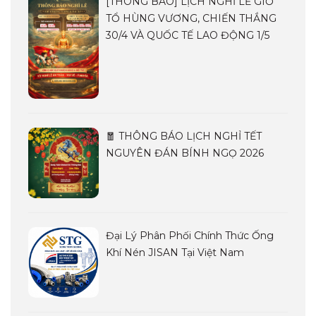
[THÔNG BÁO] LỊCH NGHỈ LỄ GIỖ
TỔ HÙNG VƯƠNG, CHIẾN THẮNG
30/4 VÀ QUỐC TẾ LAO ĐỘNG 1/5
🧧 THÔNG BÁO LỊCH NGHỈ TẾT
NGUYÊN ĐÁN BÍNH NGỌ 2026
Đại Lý Phân Phối Chính Thức Ống
Khí Nén JISAN Tại Việt Nam