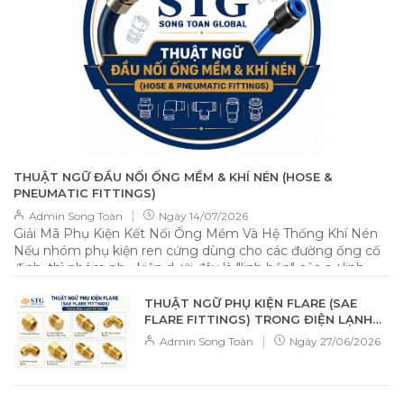
THUẬT NGỮ ĐẦU NỐI ỐNG MỀM & KHÍ NÉN (HOSE &
PNEUMATIC FITTINGS)
|
Admin Song Toàn
Ngày
14/07/2026
Giải Mã Phụ Kiện Kết Nối Ống Mềm Và Hệ Thống Khí Nén
Nếu nhóm phụ kiện ren cứng dùng cho các đường ống cố
định, thì nhóm phụ kiện dưới đây là "linh hồn" của sự linh
hoạt, cho phép kết nối các loại ống nhựa PU, PVC, cao su
một cách nhanh chóng và hiệu quả. 📌 Tổng quan Nhóm
THUẬT NGỮ PHỤ KIỆN FLARE (SAE
phụ kiện này được thiết kế để kết nối ống mềm (Flexible
FLARE FITTINGS) TRONG ĐIỆN LẠNH
Hose). Đặc điểm nhận dạng tiêu biểu nhất chính là phần
VÀ GAS
|
Admin Song Toàn
Ngày
27/06/2026
đuôi chuột (Barbed) — các gờ nổi hình xương cá giúp bám
chặt vào lòng trong của ống, ngăn chặn việc tuột ống dưới
áp lực dòng chảy. 🔧 Thuật ngữ chuyên ngành chi tiết 1.