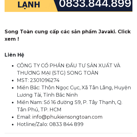
Song Toàn cung cấp các sản phẩm Javaki. Click
xem !
Liên Hệ
CÔNG TY CỔ PHẦN ĐẦU TƯ SẢN XUẤT VÀ
THƯƠNG MẠI (STG) SONG TOÀN
MST: 2301096274
Miền Bắc: Thôn Ngọc Cục, Xã Tân Lãng, Huyện
Lương Tài, Tỉnh Bắc Ninh
Miền Nam: Số 16 đường S9, P. Tây Thạnh, Q.
Tân Phú, TP. HCM
Email:
info@phukiensongtoan.com
Hotline/Zalo: 0833 844 899