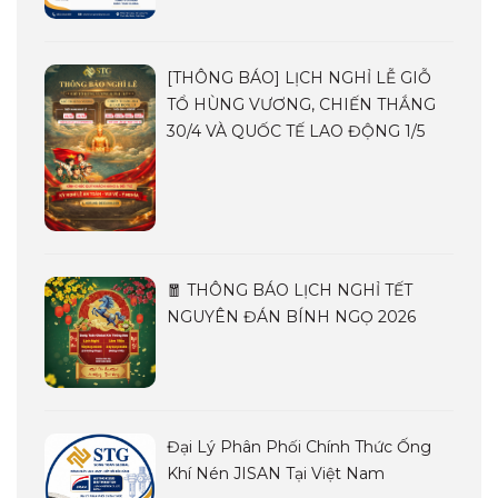
[THÔNG BÁO] LỊCH NGHỈ LỄ GIỖ
TỔ HÙNG VƯƠNG, CHIẾN THẮNG
30/4 VÀ QUỐC TẾ LAO ĐỘNG 1/5
🧧 THÔNG BÁO LỊCH NGHỈ TẾT
NGUYÊN ĐÁN BÍNH NGỌ 2026
Đại Lý Phân Phối Chính Thức Ống
Khí Nén JISAN Tại Việt Nam