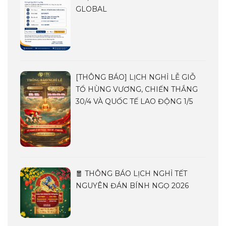
GLOBAL
[THÔNG BÁO] LỊCH NGHỈ LỄ GIỖ
TỔ HÙNG VƯƠNG, CHIẾN THẮNG
30/4 VÀ QUỐC TẾ LAO ĐỘNG 1/5
🧧 THÔNG BÁO LỊCH NGHỈ TẾT
NGUYÊN ĐÁN BÍNH NGỌ 2026