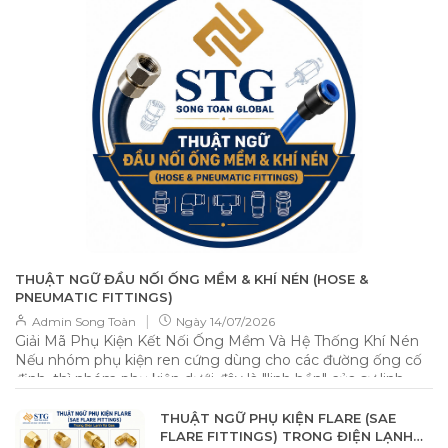
THUẬT NGỮ ĐẦU NỐI ỐNG MỀM & KHÍ NÉN (HOSE &
PNEUMATIC FITTINGS)
|
Admin Song Toàn
Ngày
14/07/2026
Giải Mã Phụ Kiện Kết Nối Ống Mềm Và Hệ Thống Khí Nén
Nếu nhóm phụ kiện ren cứng dùng cho các đường ống cố
định, thì nhóm phụ kiện dưới đây là "linh hồn" của sự linh
hoạt, cho phép kết nối các loại ống nhựa PU, PVC, cao su
một cách nhanh chóng và hiệu quả. 📌 Tổng quan Nhóm
THUẬT NGỮ PHỤ KIỆN FLARE (SAE
phụ kiện này được thiết kế để kết nối ống mềm (Flexible
FLARE FITTINGS) TRONG ĐIỆN LẠNH