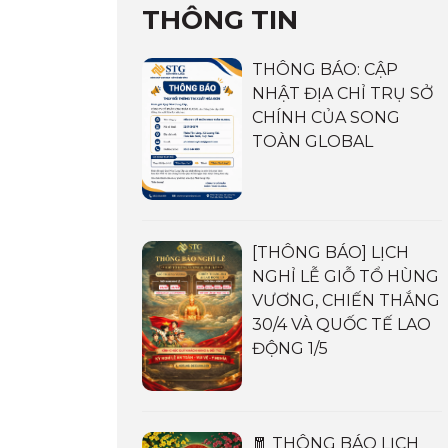
THÔNG TIN
THÔNG BÁO: CẬP
NHẬT ĐỊA CHỈ TRỤ SỞ
CHÍNH CỦA SONG
TOÀN GLOBAL
[THÔNG BÁO] LỊCH
NGHỈ LỄ GIỖ TỔ HÙNG
VƯƠNG, CHIẾN THẮNG
30/4 VÀ QUỐC TẾ LAO
ĐỘNG 1/5
🧧 THÔNG BÁO LỊCH