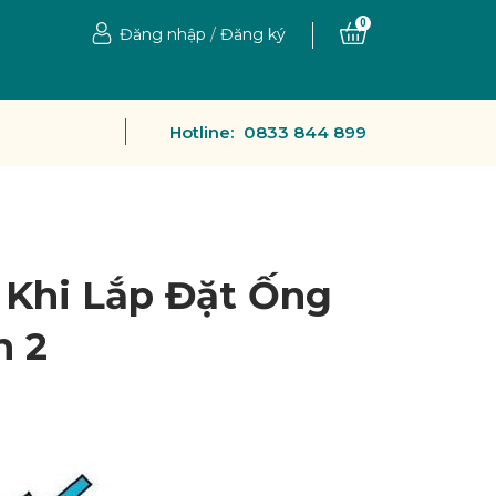
0
Đăng nhập
/
Đăng ký
Hotline:
0833 844 899
 Khi Lắp Đặt Ống
n 2