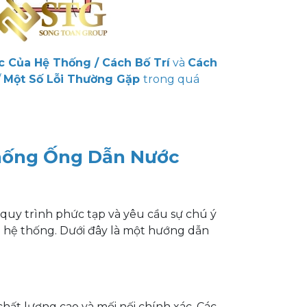
c Của Hệ Thống / Cách Bố Trí
và
Cách
/
Một Số Lỗi Thường Gặp
trong quá
Thống Ống Dẫn Nước
quy trình phức tạp và yêu cầu sự chú ý
a hệ thống. Dưới đây là một hướng dẫn
hất lượng cao và mối nối chính xác. Các