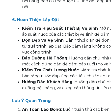
nối bằng hàn có thể được ưu tiên để tăng kh
nối.
6. Hoàn Thiện Lắp Đặt
Kiểm Tra Hiệu Suất Thiết Bị Vệ Sinh
: Mở n
áp suất nước của các thiết bị vệ sinh để đả
Dọn Dẹp và Vệ Sinh
: Dành thời gian để dọn
từ quá trình lắp đặt. Bảo đảm rằng không có
vực công trình.
Bảo Dưỡng Hệ Thống
: Hướng dẫn chủ nhà 
một cách đúng đắn để đảm bảo tuổi thọ và hi
Kiểm Tra Chất Lượng Nước
: Kiểm tra chất
bảo rằng nước đáp ứng các tiêu chuẩn an to
Hướng Dẫn Khách Hàng
: Hướng dẫn chủ n
dưỡng hệ thống, và cung cấp thông tin liên
Lưu Ý Quan Trọng
An Toàn Lao Động
: Luôn tuân thủ các biện