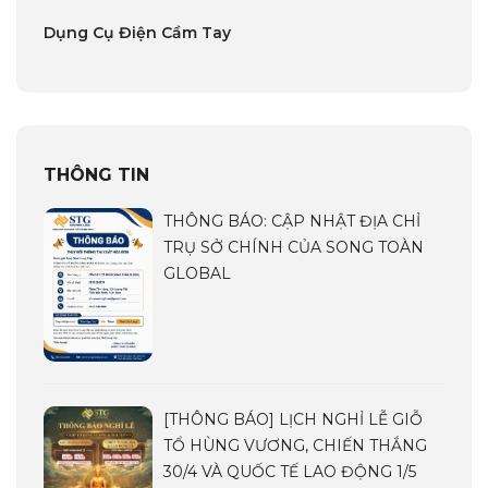
Dụng Cụ Điện Cầm Tay
THÔNG TIN
THÔNG BÁO: CẬP NHẬT ĐỊA CHỈ
TRỤ SỞ CHÍNH CỦA SONG TOÀN
GLOBAL
[THÔNG BÁO] LỊCH NGHỈ LỄ GIỖ
TỔ HÙNG VƯƠNG, CHIẾN THẮNG
30/4 VÀ QUỐC TẾ LAO ĐỘNG 1/5