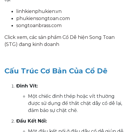
linhkienphukien.vn
phukiensongtoan.com
songtoanbrass.com
Click xem, các sản phẩm Cổ Dê hiện Song Toan
(STG) đang kinh doanh
Cấu Trúc Cơ Bản Của Cổ Dê
Đinh Vít:
Một chiếc đinh thép hoặc vít thường
được sử dụng để thắt chặt dây cổ dê lại,
đảm bảo sự chặt chẽ.
Đầu Kết Nối:
Một đầu kết nối ở đầu dây cổ dê giúp dễ