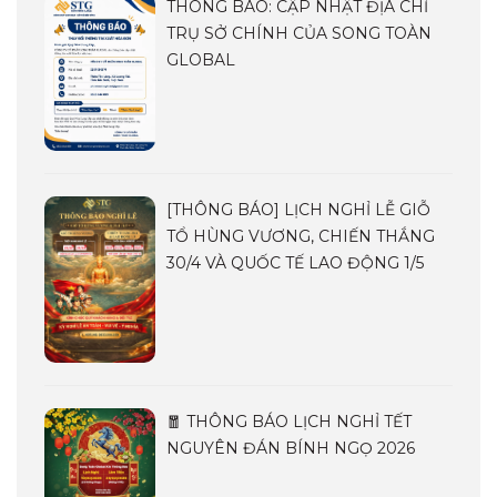
THÔNG BÁO: CẬP NHẬT ĐỊA CHỈ
TRỤ SỞ CHÍNH CỦA SONG TOÀN
GLOBAL
[THÔNG BÁO] LỊCH NGHỈ LỄ GIỖ
TỔ HÙNG VƯƠNG, CHIẾN THẮNG
30/4 VÀ QUỐC TẾ LAO ĐỘNG 1/5
🧧 THÔNG BÁO LỊCH NGHỈ TẾT
NGUYÊN ĐÁN BÍNH NGỌ 2026