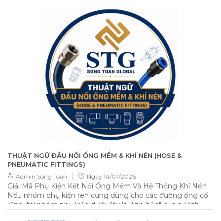
THUẬT NGỮ ĐẦU NỐI ỐNG MỀM & KHÍ NÉN (HOSE &
PNEUMATIC FITTINGS)
|
Admin Song Toàn
Ngày
14/07/2026
Giải Mã Phụ Kiện Kết Nối Ống Mềm Và Hệ Thống Khí Nén
Nếu nhóm phụ kiện ren cứng dùng cho các đường ống cố
định, thì nhóm phụ kiện dưới đây là "linh hồn" của sự linh
hoạt, cho phép kết nối các loại ống nhựa PU, PVC, cao su