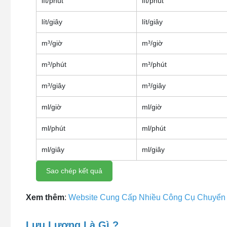
lít/phút
lít/phút
lít/giây
lít/giây
m³/giờ
m³/giờ
m³/phút
m³/phút
m³/giây
m³/giây
ml/giờ
ml/giờ
ml/phút
ml/phút
ml/giây
ml/giây
Sao chép kết quả
Xem thêm
:
Website Cung Cấp Nhiều Công Cụ Chuyển Đ
Lưu Lượng Là Gì ?