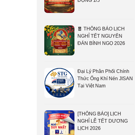
ĐỘNG 1/5
🧧 THÔNG BÁO LỊCH
NGHỈ TẾT NGUYÊN
ĐÁN BÍNH NGỌ 2026
Đại Lý Phân Phối Chính
Thức Ống Khí Nén JISAN
Tại Việt Nam
[THÔNG BÁO] LỊCH
NGHỈ LỄ TẾT DƯƠNG
LỊCH 2026