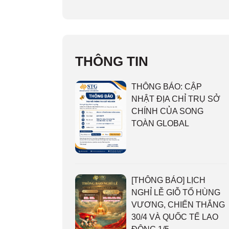
THÔNG TIN
THÔNG BÁO: CẬP
NHẬT ĐỊA CHỈ TRỤ SỞ
CHÍNH CỦA SONG
TOÀN GLOBAL
[THÔNG BÁO] LỊCH
NGHỈ LỄ GIỖ TỔ HÙNG
VƯƠNG, CHIẾN THẮNG
30/4 VÀ QUỐC TẾ LAO