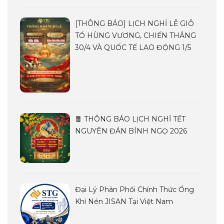
[THÔNG BÁO] LỊCH NGHỈ LỄ GIỖ
TỔ HÙNG VƯƠNG, CHIẾN THẮNG
30/4 VÀ QUỐC TẾ LAO ĐỘNG 1/5
🧧 THÔNG BÁO LỊCH NGHỈ TẾT
NGUYÊN ĐÁN BÍNH NGỌ 2026
Đại Lý Phân Phối Chính Thức Ống
Khí Nén JISAN Tại Việt Nam