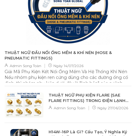
THUẬT NGỮ ĐẦU NỐI ỐNG MỀM & KHÍ NÉN (HOSE &
PNEUMATIC FITTINGS)
|
Admin Song Toàn
Ngày
14/07/2026
Giải Mã Phụ Kiện Kết Nối Ống Mềm Và Hệ Thống Khí Nén
Nếu nhóm phụ kiện ren cứng dùng cho các đường ống cố
định, thì nhóm phụ kiện dưới đây là "linh hồn" của sự linh
hoạt, cho phép kết nối các loại ống nhựa PU, PVC, cao su
một cách nhanh chóng và hiệu quả. 📌 Tổng quan Nhóm
THUẬT NGỮ PHỤ KIỆN FLARE (SAE
phụ kiện này được thiết kế để kết nối ống mềm (Flexible
FLARE FITTINGS) TRONG ĐIỆN LẠNH
Hose). Đặc điểm nhận dạng tiêu biểu nhất chính là phần
VÀ GAS
|
Admin Song Toàn
Ngày
27/06/2026
đuôi chuột (Barbed) — các gờ nổi hình xương cá giúp bám
chặt vào lòng trong của ống, ngăn chặn việc tuột ống dưới
áp lực dòng chảy. 🔧 Thuật ngữ chuyên ngành chi tiết 1.
Hose Nipple (Đầu nối đuôi chuột) Đây là cầu nối giữa hệ
H14W-16P Là Gì? Cấu Tạo, Ý Nghĩa Ký
thống ren cứng và ống mềm. Male Hose Nipple: Một đầu