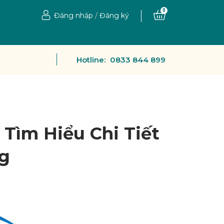
0
Đăng nhập
/
Đăng ký
Hotline:
0833 844 899
 Tìm Hiểu Chi Tiết
ng