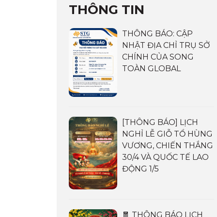
THÔNG TIN
THÔNG BÁO: CẬP
NHẬT ĐỊA CHỈ TRỤ SỞ
CHÍNH CỦA SONG
TOÀN GLOBAL
[THÔNG BÁO] LỊCH
NGHỈ LỄ GIỖ TỔ HÙNG
VƯƠNG, CHIẾN THẮNG
30/4 VÀ QUỐC TẾ LAO
ĐỘNG 1/5
🧧 THÔNG BÁO LỊCH