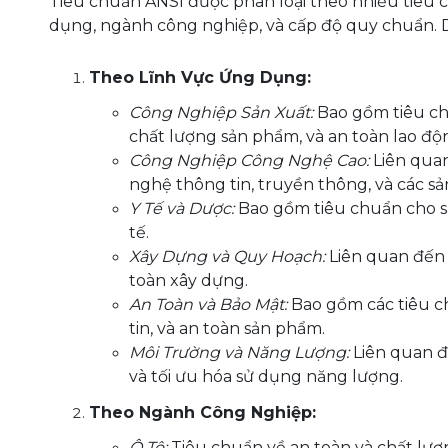
Tiêu chuẩn ANSI được phân loại theo nhiều tiêu 
dụng, ngành công nghiệp, và cấp độ quy chuẩn. Dư
Theo Lĩnh Vực Ứng Dụng:
Công Nghiệp Sản Xuất:
Bao gồm tiêu ch
chất lượng sản phẩm, và an toàn lao đ
Công Nghiệp Công Nghệ Cao:
Liên quan
nghệ thông tin, truyền thông, và các 
Y Tế và Dược:
Bao gồm tiêu chuẩn cho sản
tế.
Xây Dựng và Quy Hoạch:
Liên quan đến k
toàn xây dựng.
An Toàn và Bảo Mật:
Bao gồm các tiêu ch
tin, và an toàn sản phẩm.
Môi Trường và Năng Lượng:
Liên quan đ
và tối ưu hóa sử dụng năng lượng.
Theo Ngành Công Nghiệp:
Ô Tô:
Tiêu chuẩn về an toàn và chất lượn