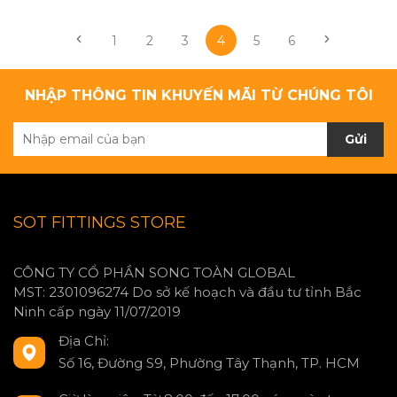
1
2
3
4
5
6
NHẬP THÔNG TIN KHUYẾN MÃI TỪ CHÚNG TÔI
Gửi
SOT FITTINGS STORE
CÔNG TY CỔ PHẦN SONG TOÀN GLOBAL
MST: 2301096274 Do sở kế hoạch và đầu tư tỉnh Bắc
Ninh cấp ngày 11/07/2019
Địa Chỉ:
Số 16, Đường S9, Phường Tây Thạnh, TP. HCM