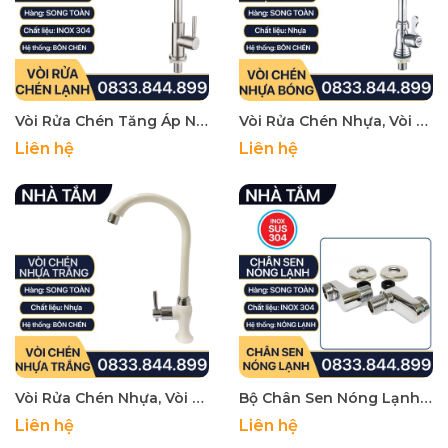
Vòi Rửa Chén Tăng Áp Nước Lạnh Inox 304 - Cổ 18mm Chân Ren 21
Vòi Rửa Chén Nhựa, Vòi Chén Nhựa Mạ Bóng Giá Rẻ Tay Gạt 90 Độ - Vòi Bồn Chén Nước Lạnh
Liên hệ
Liên hệ
Vòi Rửa Chén Nhựa, Vòi Chén Nhựa Trắng Giá Rẻ Tay Gạt Đũa 90 Độ - Vòi Bồn Chén Nước Lạnh
Bộ Chân Sen Nóng Lạnh, Bộ Nối Chân Củ Sen Nóng Lạnh Inox 304, Đồng Thau
Liên hệ
Liên hệ