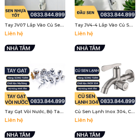
Tay JV07 Lắp Vào Củ Sen Tắm Nhựa Tốt - Thương Hiệu JAVAKI
Tay JV4-4 Lắp Vào Củ Sen Tắm Mạ Crom - Thương Hiệu JAVAKI
Liên hệ
Liên hệ
Tay Gạt Vòi Nước, Bộ Tay Vặn Vòi Nước Rời Thay Thế Tay Gạt Đã Cũ - Hư Hỏng
Củ Sen Lạnh Inox 304, Củ Sen Tắm Inox SUS304 - Thân Đúc Dày
Liên hệ
Liên hệ