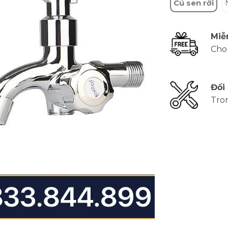
Củ sen rời
Miễ
Cho
Đổi
Tro