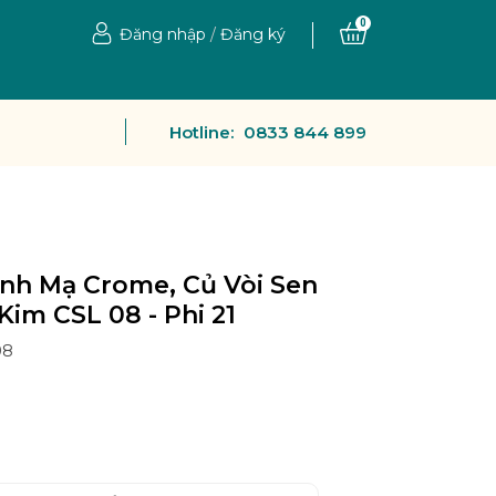
0
Đăng nhập
/
Đăng ký
Hotline:
0833 844 899
nh Mạ Crome, Củ Vòi Sen
im CSL 08 - Phi 21
08
Ệ