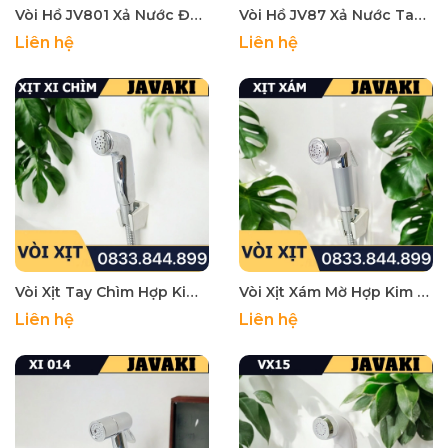
Vòi Hồ JV801 Xả Nước Đồng Mạ Crom Tay Gạt - Thương Hiệu Javaki
Vòi Hồ JV87 Xả Nước Tay Đúc Gạt Thân Dài Inox 304 - Thương Hiệu Javaki
Liên hệ
Liên hệ
Vòi Xịt Tay Chìm Hợp Kim Gắn Bồn Cầu Bệt Vệ Sinh - Thương Hiệu JAVAKI
Vòi Xịt Xám Mờ Hợp Kim Gắn Bồn Cầu Bệt Vệ Sinh - Thương Hiệu JAVAKI
Liên hệ
Liên hệ