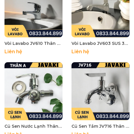
Vòi Lavabo JV610 Thân Lớn Đồng Mạ Crom Javaki | Đẳng Cấp Và Bền Bỉ Cho Không Gian Phòng Tắm
Vòi Lavabo JV603 SUS 304 Javaki | Sự Lựa Chọn Hoàn Hảo Cho Chậu Rửa Mặt Hiện Đại
Liên hệ
Liên hệ
Củ Sen Nước Lạnh Thân Hợp Kim Javaki | Giải Pháp Tiết Kiệm Cho Phòng Tắm
Củ Sen Tắm JV716 Thân Lớn Đồng Thau Mạ Crom Javaki Dùng Nước Lạnh | Đẳng Cấp Và Sang Trọng