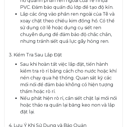
hồ quanh phần ren ngoài của Tê nhựa
PVC. Đảm bảo quấn đủ lớp để tạo độ kín.
Lắp các ống vào phần ren ngoài của Tê và
xoay chặt theo chiều kim đồng hồ. Có thể
sử dụng cờ lê hoặc dụng cụ siết ren
chuyên dụng để đảm bảo độ chắc chắn,
nhưng tránh siết quá lực gây hỏng ren.
3. Kiểm Tra Sau Lắp Đặt
Sau khi hoàn tất việc lắp đặt, tiến hành
kiểm tra rò rỉ bằng cách cho nước hoặc khí
nén chạy qua hệ thống. Quan sát kỹ các
mối nối để đảm bảo không có hiện tượng
thấm hoặc rò rỉ.
Nếu phát hiện rò rỉ, cần siết chặt lại mối nối
hoặc tháo ra quấn lại băng keo non và lắp
đặt lại.
4. Lưu Ý Khi Sử Dụng và Bảo Quản