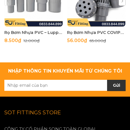
Rọ Bơm Nhựa PVC – Luppe Máy Bơm Nước Giữ Nước Mồi, Lọc Rác Hiệu Quả
Rọ Bơm Nhựa PVC COVIPHA – Luppe Nhựa Giữ Nước Mồi Cho Máy Bơm Phi 60, Phi 90, Phi 114
8.500₫
56.000₫
12.000₫
65.000₫
NHẬP THÔNG TIN KHUYẾN MÃI TỪ CHÚNG TÔI
Gửi
SOT FITTINGS STORE
CÔNG TY CỔ PHẦN SONG TOÀN GLOBAL