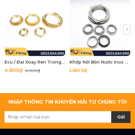
Ecu / Đai Xoay Ren Trong Hệ BSP / Tán Siết Cố Định – Đồng Thau
Khớp Nối Bồn Nước Inox 304 Đế Phẳng Cho Hệ Thống Bồn Nước
4.800₫
Liên hệ
6.000₫
NHẬP THÔNG TIN KHUYẾN MÃI TỪ CHÚNG TÔI
Gửi