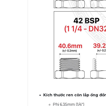
Kích thước ren côn lắp ống đồ
Phi 6.35mm (1/4")