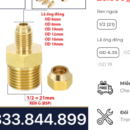
Ren ngoài
1/2 (21)
Lã ống đồng
OD 6.35
OD
OD 19
Miễ
Cho
Đổi
Tro