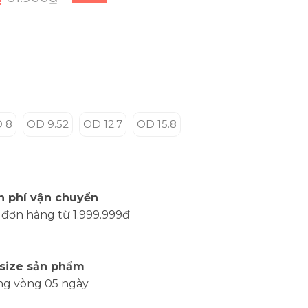
 8
OD 9.52
OD 12.7
OD 15.8
n phí vận chuyển
 đơn hàng từ 1.999.999đ
 size sản phẩm
ng vòng 05 ngày