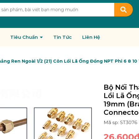
Tiêu Chuẩn
Tin Tức
Liên Hệ
ẳng Ren Ngoài 1/2 (21) Côn Lồi Lã Ống Đồng NPT Phi 6 8 10 
Bộ Nối Th
Lồi Lã Ốn
19mm (Bra
Connecto
Mã sp: ST3076
26.600