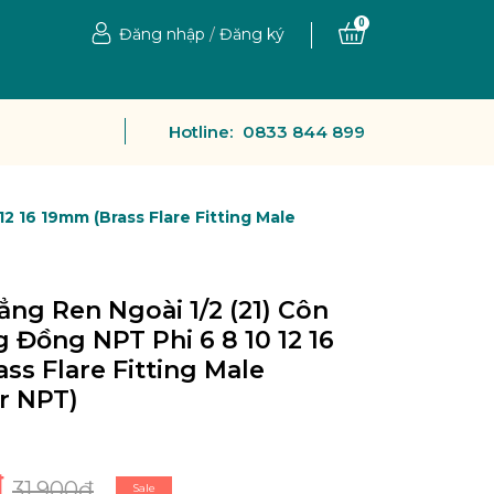
0
Đăng nhập
/
Đăng ký
Hotline:
0833 844 899
12 16 19mm (Brass Flare Fitting Male
ẳng Ren Ngoài 1/2 (21) Côn
g Đồng NPT Phi 6 8 10 12 16
ss Flare Fitting Male
r NPT)
₫
31.900₫
Sale