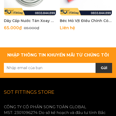
Dây Cấp Nước Tán Xoay Ren Trong 21 Kèm Đầu Phun Điều Chỉnh – Rửa Xe và Tưới Cây
Béc Mỏ Vịt Điều Chỉnh Có Van Khóa Kết Nối Dây Ren 22 - Dùng Cho Máy Rửa Xe Áp Lực Cao
65.000₫
Liên hệ
85.000₫
NHẬP THÔNG TIN KHUYẾN MÃI TỪ CHÚNG TÔI
Gửi
SOT FITTINGS STORE
CÔNG TY CỔ PHẦN SONG TOÀN GLOBAL
MST: 2301096274 Do sở kế hoạch và đầu tư tỉnh Bắc