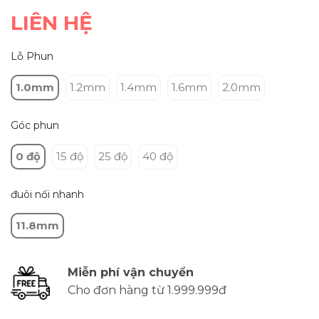
LIÊN HỆ
Lỗ Phun
1.0mm
1.2mm
1.4mm
1.6mm
2.0mm
Góc phun
0 độ
15 độ
25 độ
40 độ
đuôi nối nhanh
11.8mm
Miễn phí vận chuyển
Cho đơn hàng từ 1.999.999đ