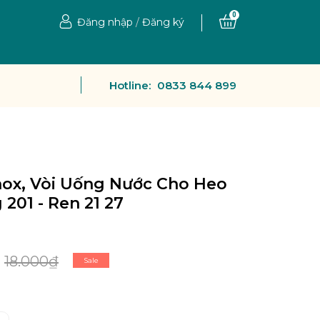
0
Đăng nhập
/
Đăng ký
Hotline:
0833 844 899
nox, Vòi Uống Nước Cho Heo
 201 - Ren 21 27
18.000₫
Sale