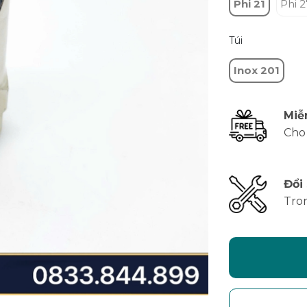
Phi 21
Phi 2
Túi
Inox 201
Miễ
Cho
Đổi
Tro