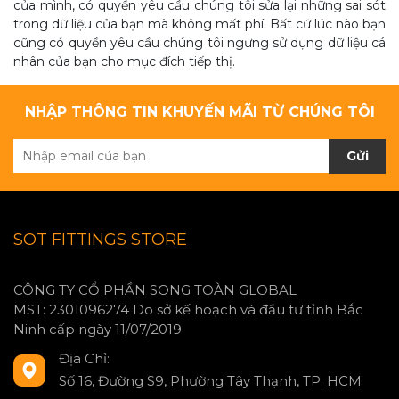
của mình, có quyền yêu cầu chúng tôi sửa lại những sai sót
trong dữ liệu của bạn mà không mất phí. Bất cứ lúc nào bạn
cũng có quyền yêu cầu chúng tôi ngưng sử dụng dữ liệu cá
nhân của bạn cho mục đích tiếp thị.
NHẬP THÔNG TIN KHUYẾN MÃI TỪ CHÚNG TÔI
Gửi
SOT FITTINGS STORE
CÔNG TY CỔ PHẦN SONG TOÀN GLOBAL
MST: 2301096274 Do sở kế hoạch và đầu tư tỉnh Bắc
Ninh cấp ngày 11/07/2019
Địa Chỉ:
Số 16, Đường S9, Phường Tây Thạnh, TP. HCM